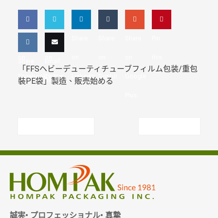
Share
Share
Share
Share
Share
Pin
on
on
on
on
on
this
Share
Email
「FFS
ヘビーデューティチューブフィルム包装
/
重包
Facebook
Twitter
LinkedIn
Tumblr
Google
on VK
裝
PE
袋
」製造、販売始める
this
Plus
Previous article
Next article
誠実• プロフェッショナル• 真摯